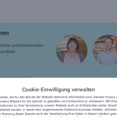
nen
r Seite und beantworten
undheit.
Cookie-Einwilligung verwalten
okies, die für den Betrieb der Website technisch erforderlich sind. Darüber hinaus
nsere Website für Sie optimal zu gestalten und fortlaufend zu verbessern. Mit Ih
mationen zu Ihrer Verwendung unserer Website auch an Drittanbieter weiter. Sowei
arbeitet werden, in denen kein angemessenes Datenschutzniveau besteht, stimmen S
mfangreichen Leistungen, durch die wir Ihnen täglich zur Sei
r Nutzung dieser Dienste auch der Verarbeitung Ihrer Daten in diesen Ländern gem.