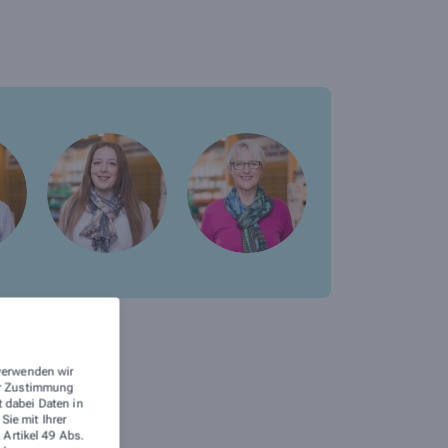
 verwenden wir
rer Zustimmung
t dabei Daten in
ie mit Ihrer
te stehen.
 Artikel 49 Abs.